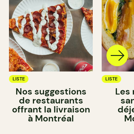
LISTE
LISTE
Nos suggestions
Les 
de restaurants
sa
offrant la livraison
déj
à Montréal
Mo