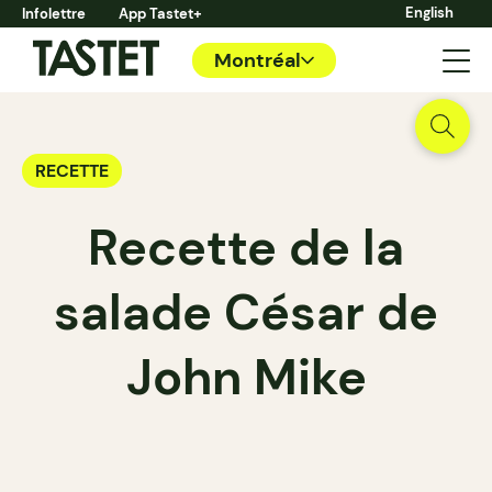
English
Infolettre
App Tastet+
Montréal
RECETTE
Recette de la
salade César de
John Mike