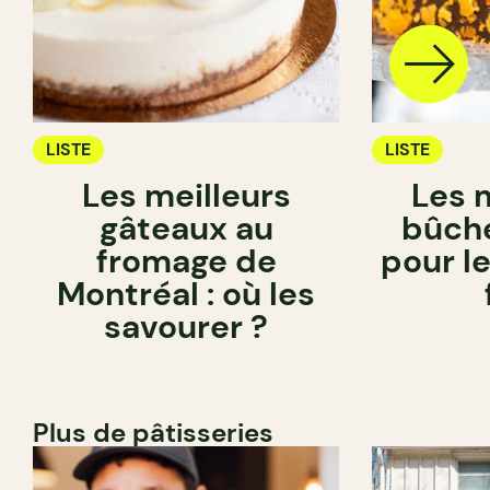
LISTE
LISTE
Les meilleurs
Les 
gâteaux au
bûche
fromage de
pour l
Montréal : où les
savourer ?
Plus de pâtisseries