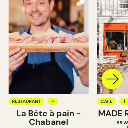
RESTAURANT
CAFÉ
La Bête à pain -
MADE R
CAFÉ
PÂTISSERIE
Chabanel
68 W
PÂTISSERIE
SANDWICHE