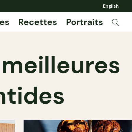
English
es
Recettes
Portraits
s meilleures
ntides