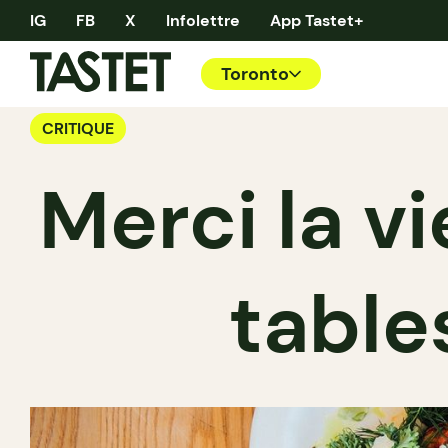
IG
FB
X
Infolettre
App Tastet+
Toronto
CRITIQUE
Merci la vi
table