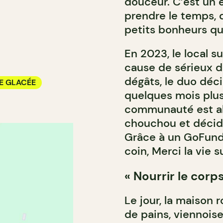
douceur. C’est un 
prendre le temps, d
petits bonheurs que 
En 2023, le local s
cause de sérieux 
dégâts, le duo déci
E GLACÉE
quelques mois plus 
communauté est ab
chouchou et décide
Grâce à un GoFundM
coin, Merci la vie s
« Nourrir le corps
Le jour, la maison 
de pains, viennois