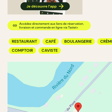
RESTAURANT
CAFÉ
BOULANGERIE
CRÈM
COMPTOIR
CAVISTE