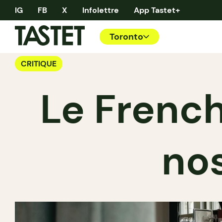
IG
FB
X
Infolettre
App Tastet+
Toronto
CRITIQUE
Le French
nos