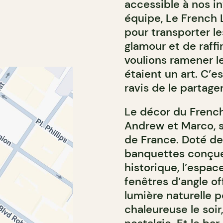
accessible à nos in
équipe, Le French 
pour transporter l
glamour et de raff
voulions ramener l
étaient un art. C’
ravis de le partager
Le décor du French
Andrew et Marco, s’
de France. Doté des
banquettes conçues
historique, l’espac
fenêtres d’angle o
lumière naturelle 
chaleureuse le soir