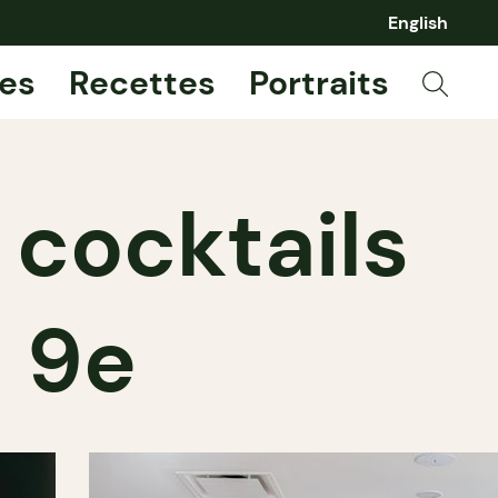
English
es
Recettes
Portraits
 cocktails
u 9e