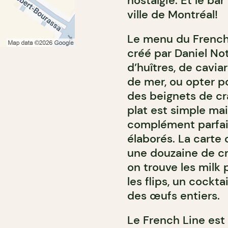
nostalgie. Et le ba
ville de Montréal!
Le menu du French 
créé par Daniel Not
d’huîtres, de cavia
de mer, ou opter 
des beignets de cr
plat est simple mai
complément parfai
élaborés. La cart
une douzaine de cré
on trouve les milk 
les flips, un cockt
des œufs entiers.
Le French Line est