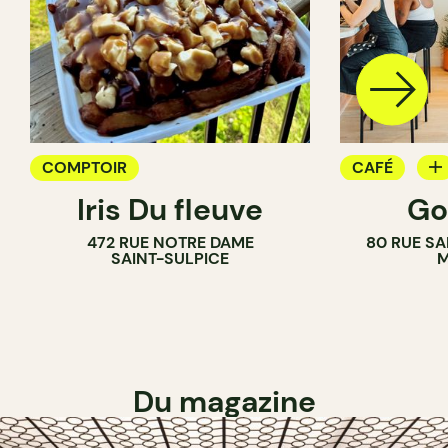
COMPTOIR
CAFÉ
Iris Du fleuve
Go
COMPTOIR
472 RUE NOTRE DAME
80 RUE SA
SAINT-SULPICE
M
Du magazine