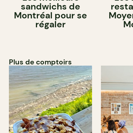
sandwichs de
rest
Montréal pour se
Moyen
régaler
Mo
Plus de comptoirs