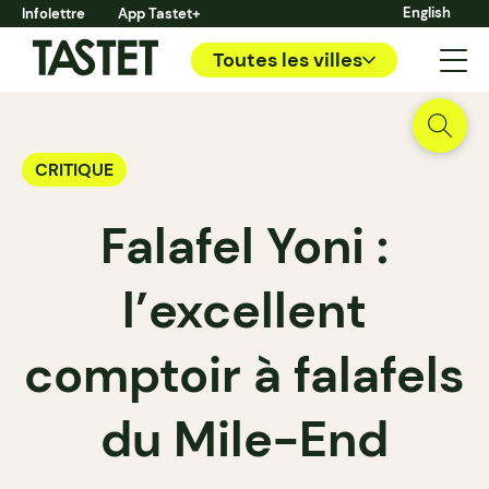
English
Infolettre
App Tastet+
Toutes les villes
CRITIQUE
Falafel Yoni :
l’excellent
comptoir à falafels
du Mile-End