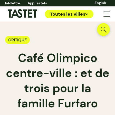
English
Infolettre
App Tastet+
Toutes les villes
CRITIQUE
Café Olimpico
centre-ville : et de
trois pour la
famille Furfaro