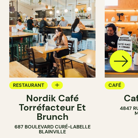
RESTAURANT
CAFÉ
Nordik Café
Caf
CAFÉ
Torréfacteur Et
4847 R
M
Brunch
687 BOULEVARD CURÉ-LABELLE
BLAINVILLE