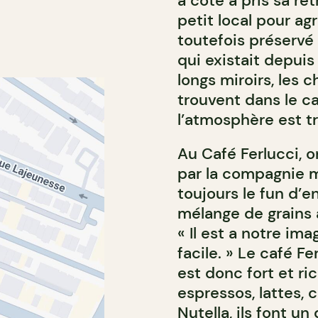
à côté a pris sa ret
petit local pour agr
toutefois préservé 
qui existait depuis
longs miroirs, les 
trouvent dans le c
l’atmosphère est tr
Au Café Ferlucci, on
par la compagnie 
toujours le fun d’
mélange de grains a
« Il est a notre im
facile. » Le café Fe
est donc fort et ri
espressos, lattes,
Nutella, ils font un