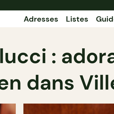
Adresses
Listes
Guid
lucci : ador
ien dans Vil