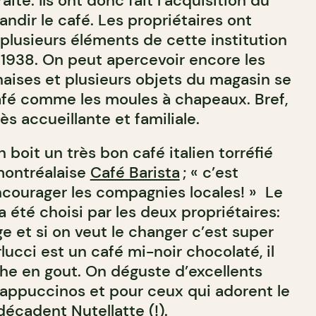
raite. Ils ont donc fait l’acquisition du
andir le café. Les propriétaires ont
plusieurs éléments de cette institution
 1938. On peut apercevoir encore les
chaises et plusieurs objets du magasin se
afé comme les moules à chapeaux. Bref,
ès accueillante et familiale.
 boit un très bon café italien torréfié
montréalaise
Café Barista
; « c’est
encourager les compagnies locales! » Le
 été choisi par les deux propriétaires:
age et si on veut le changer c’est super
rlucci est un café mi-noir chocolaté, il
che en gout. On déguste d’excellents
 cappuccinos et pour ceux qui adorent le
 décadent Nutellatte (!).