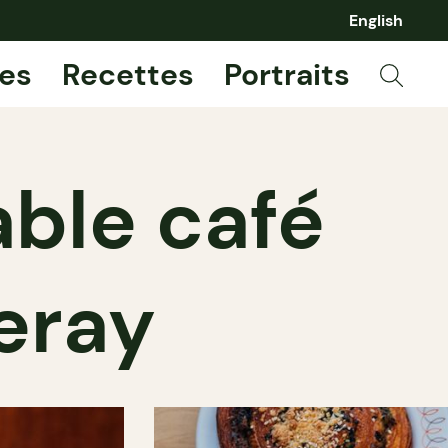
English
es
Recettes
Portraits
able café
leray