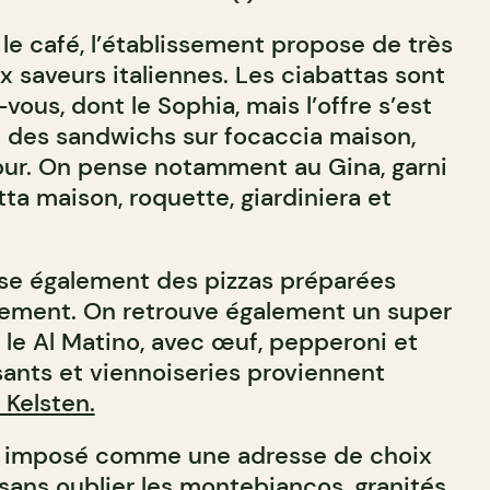
e café, l’établissement propose de très
 saveurs italiennes. Les ciabattas sont
vous, dont le Sophia, mais l’offre s’est
c des sandwichs sur focaccia maison,
our. On pense notamment au Gina, garni
tta maison, roquette, giardiniera et
se également des pizzas préparées
ement. On retrouve également un super
le Al Matino, avec œuf, pepperoni et
sants et viennoiseries proviennent
 Kelsten.
si imposé comme une adresse de choix
 sans oublier les montebiancos, granités