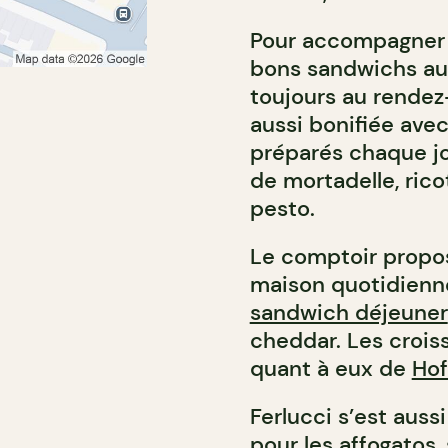
Pour accompagner l
bons sandwichs aux
toujours au rendez-
aussi bonifiée ave
préparés chaque j
de mortadelle, rico
pesto.
Le comptoir propo
maison quotidienn
sandwich déjeuner
cheddar. Les crois
quant à eux de
Hof
Ferlucci s’est aus
pour les
affogatos
,