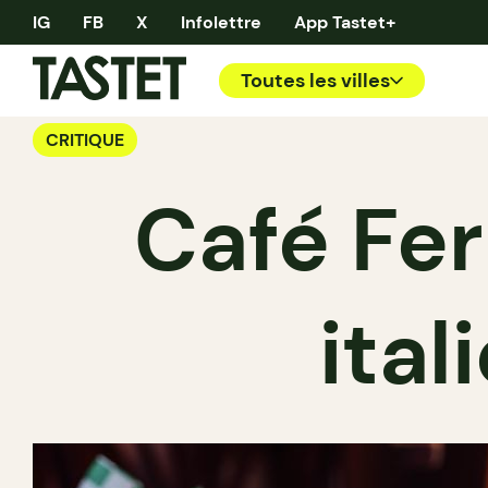
IG
FB
X
Infolettre
App Tastet+
Toutes les villes
CRITIQUE
Café Fer
ital