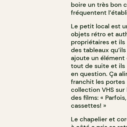
boire un très bon c
fréquentent l’étab
Le petit local est 
objets rétro et aut
propriétaires et i
des tableaux qu’il
ajoute un élément d
tout de suite et il
en question. Ça al
franchit les porte
collection VHS sur l
des films: « Parfoi
cassettes! »
Le chapelier et cor