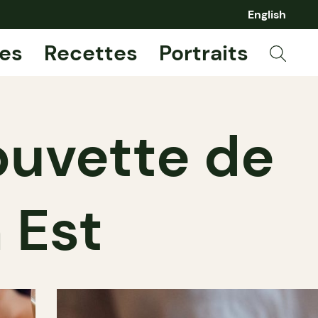
English
es
Recettes
Portraits
 buvette de
 Est