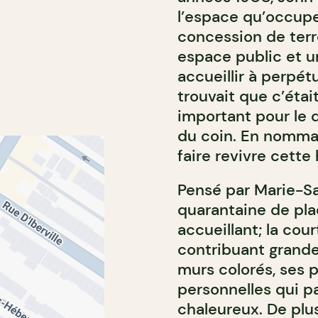
l’espace qu’occupe
concession de terre
espace public et u
accueillir à perpét
trouvait que c’étai
important pour le 
du coin. En nomman
faire revivre cette 
Pensé par Marie-Sar
quarantaine de plac
accueillant; la cou
contribuant grande
murs colorés, ses 
personnelles qui pa
chaleureux.
De plus