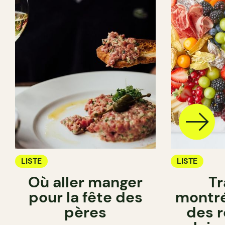
LISTE
LISTE
Où aller manger
Tr
pour la fête des
montré
pères
des 