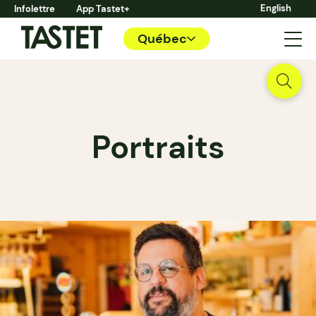
English
Infolettre
App Tastet+
Québec
Portraits