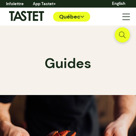
English
Infolettre
App Tastet+
Québec
Guides