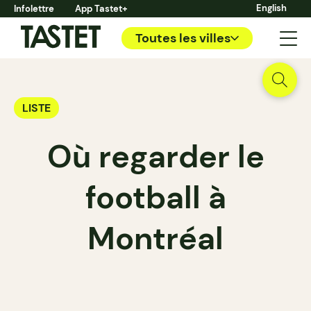
English
Infolettre
App Tastet+
Toutes les villes
LISTE
Où regarder le
football à
Montréal