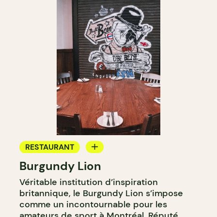
RESTAURANT
Burgundy Lion
MICROBRASSERIE
Véritable institution d’inspiration
britannique, le Burgundy Lion s’impose
comme un incontournable pour les
amateurs de sport à Montréal. Réputé