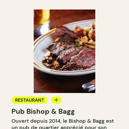
RESTAURANT
Pub Bishop & Bagg
BAR
Ouvert depuis 2014, le Bishop & Bagg est
MICROBRASSERIE
un pub de quartier apprécié pour son