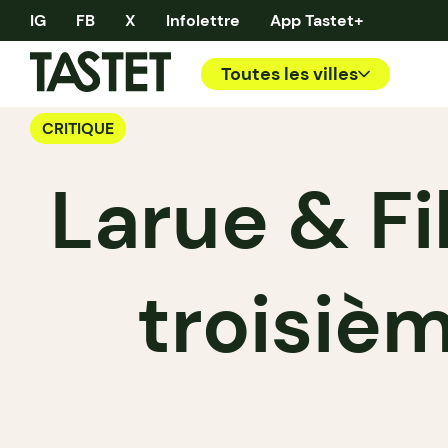
IG
FB
X
Infolettre
App Tastet+
Toutes les villes
CRITIQUE
Larue & Fi
troisiè