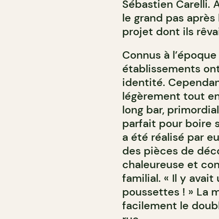
Sébastien Carelli. A
le grand pas après l
projet dont ils rêv
Connus à l’époque 
établissements on
identité. Cependant
légèrement tout en
long bar, primordia
parfait pour boire 
a été réalisé par e
des pièces de déco
chaleureuse et con
familial. « Il y av
poussettes ! » La m
facilement le doubl