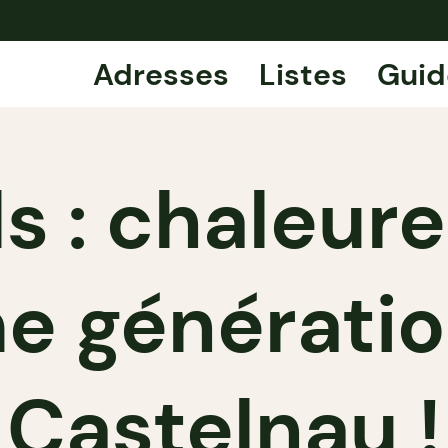
Adresses
Listes
Guid
ls : chaleur
me génératio
Castelnau !