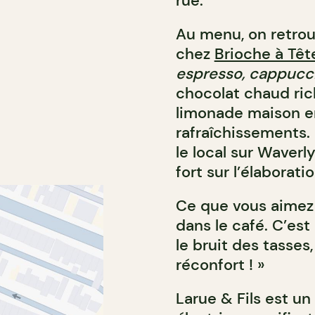
rue.
Au menu, on retrou
chez
Brioche à Têt
espresso, cappucc
chocolat chaud ric
limonade maison en
rafraîchissements. U
le local sur Waverly
fort sur l’élaborati
Ce que vous aimez l
dans le café. C’est
le bruit des tasses
réconfort ! »
Larue & Fils est un 