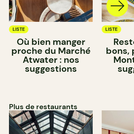
LISTE
LISTE
Où bien manger
Rest
proche du Marché
bons, 
Atwater : nos
Mont
suggestions
sug
Plus de restaurants