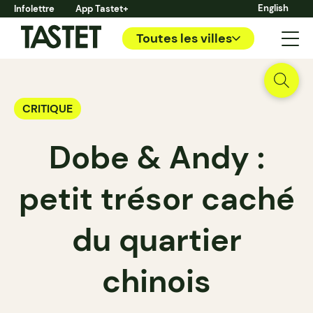
English
Infolettre
App Tastet+
Toutes les villes
CRITIQUE
Dobe & Andy :
petit trésor caché
du quartier
chinois