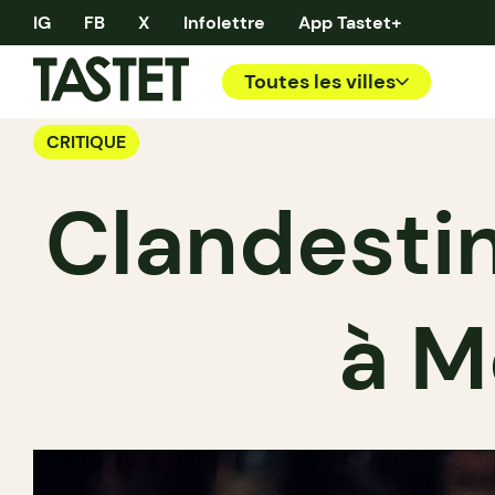
IG
FB
X
Infolettre
App Tastet+
Toutes les villes
CRITIQUE
Clandestin
à M