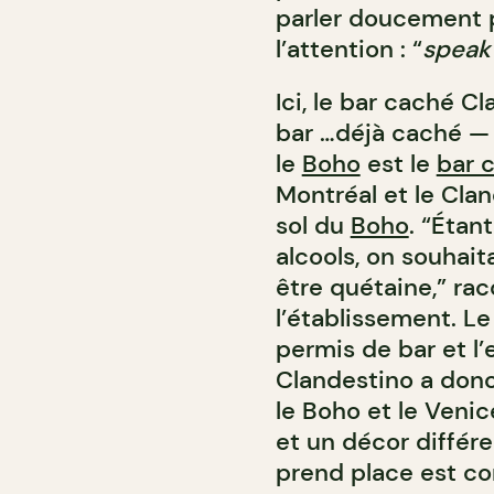
parler doucement p
l’attention : “
speak
Ici, le bar caché C
bar …déjà caché — 
le
Boho
est le
bar 
Montréal et le Cla
sol du
Boho
. “Étan
alcools, on souhait
être quétaine,” ra
l’établissement. L
permis de bar et l’
Clandestino a don
le Boho et le Veni
et un décor différe
prend place est co