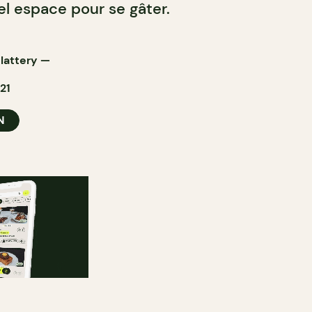
l espace pour se gâter.
Slattery
—
21
N