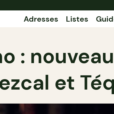
Adresses
Listes
Guid
o : nouvea
ezcal et Téq