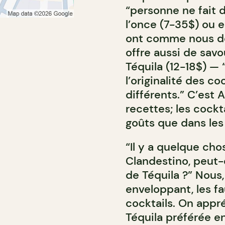
“personne ne fait 
l’once (7-35$) ou e
ont comme nous des
offre aussi de sav
Téquila (12-18$) —
l’originalité des c
différents.” C’est
recettes; les cockta
goûts que dans les 
“Il y a quelque cho
Clandestino, peut-ê
de Téquila ?” Nous
enveloppant, les fa
cocktails. On appr
Téquila préférée en