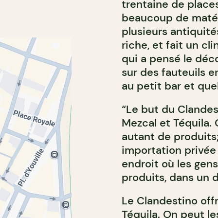
trentaine de place
beaucoup de matéri
plusieurs antiquité
riche, et fait un cli
qui a pensé le déc
sur des fauteuils 
au petit bar et qu
“Le but du Clandest
Mezcal et Téquila. 
autant de produits;
importation privée 
endroit où les gen
produits, dans un 
Le Clandestino off
Téquila. On peut le