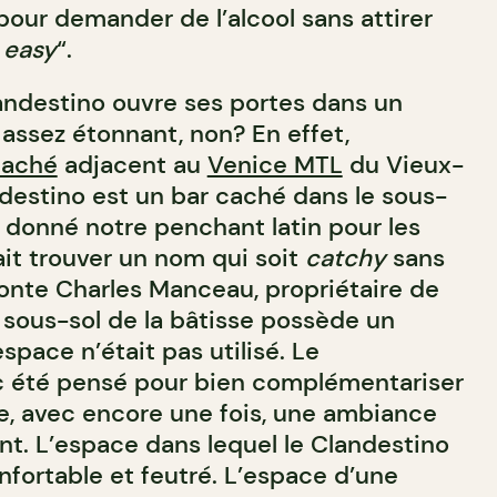
our demander de l’alcool sans attirer
 easy
“.
landestino ouvre ses portes dans un
assez étonnant, non? En effet,
caché
adjacent au
Venice MTL
du Vieux-
ndestino est un bar caché dans le sous-
t donné notre penchant latin pour les
ait trouver un nom qui soit
catchy
sans
conte Charles Manceau, propriétaire de
e sous-sol de la bâtisse possède un
espace n’était pas utilisé. Le
c été pensé pour bien complémentariser
ce, avec encore une fois, une ambiance
nt. L’espace dans lequel le Clandestino
nfortable et feutré. L’espace d’une