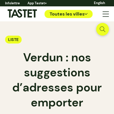
English
Infolettre
App Tastet+
Toutes les villes
LISTE
Verdun : nos
suggestions
d’adresses pour
emporter