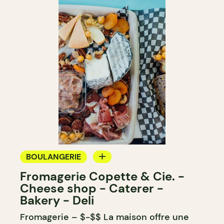
BOULANGERIE
Fromagerie Copette & Cie. -
ÉPICERIE / DEP
Cheese shop - Caterer -
COMPTOIR
Bakery - Deli
Fromagerie – $-$$ La maison offre une