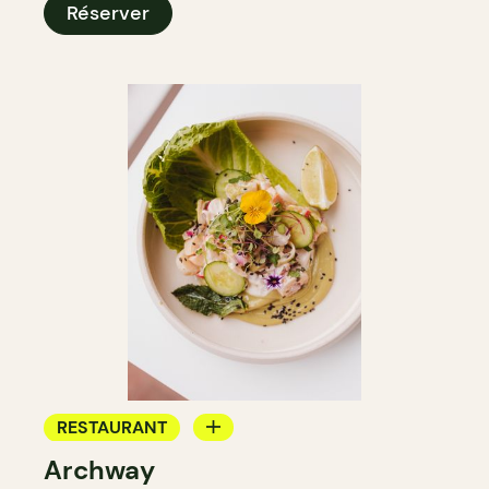
Réserver
RESTAURANT
Archway
CAFÉ