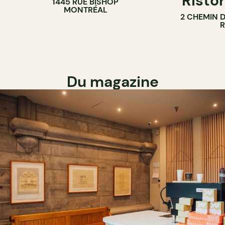
Ristor
1445 RUE BISHOP
MONTRÉAL
2 CHEMIN 
Du magazine