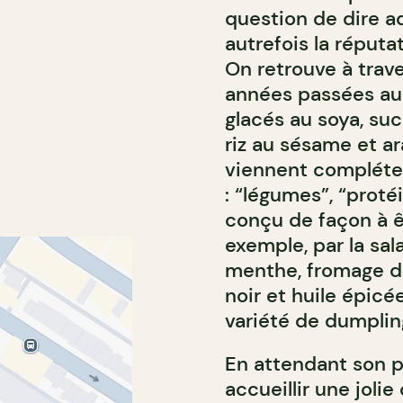
question de dire ad
autrefois la réputa
On retrouve à trav
années passées au 
glacés au soya, su
riz au sésame et ar
viennent compléter
: “légumes”, “prot
conçu de façon à êt
exemple, par la sal
menthe, fromage de
noir et huile épicé
variété de dumpling
En attendant son p
accueillir une joli