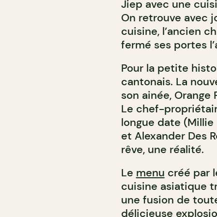
Jiep avec une cuis
On retrouve avec jo
cuisine, l’ancien 
fermé ses portes l
Pour la petite histo
cantonais. La nouve
son ainée, Orange 
Le chef-propriéta
longue date (Milli
et Alexander Des Ro
rêve, une réalité.
Le
menu
créé par l
cuisine asiatique t
une fusion de tout
délicieuse explosi