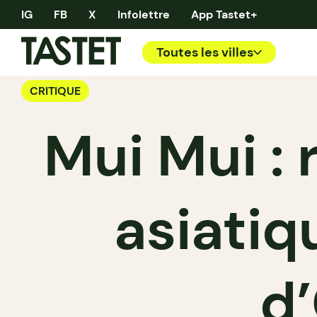
IG
FB
X
Infolettre
App Tastet+
Toutes les villes
CRITIQUE
Mui Mui : 
asiatiq
d