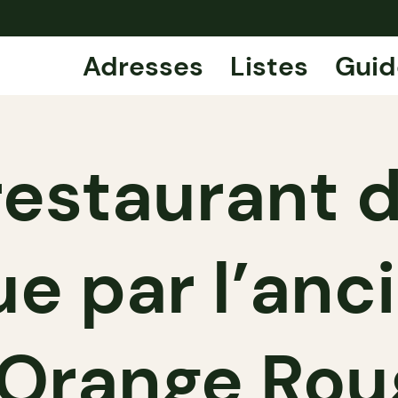
Adresses
Listes
Guid
restaurant 
ue par l’anc
’Orange Rou