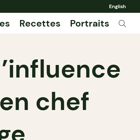
English
es
Recettes
Portraits
d’influence
ien chef
ge