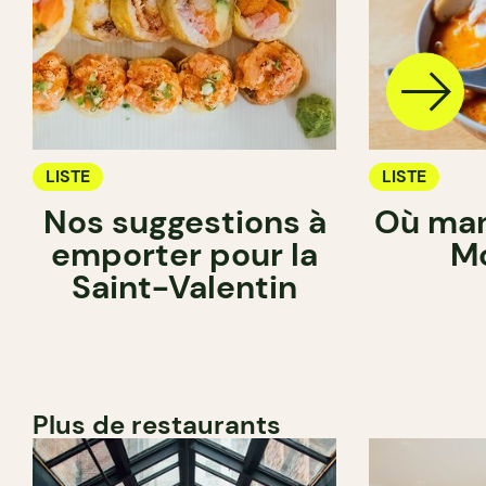
LISTE
LISTE
Nos suggestions à
Où man
emporter pour la
Mo
Saint-Valentin
Plus de restaurants