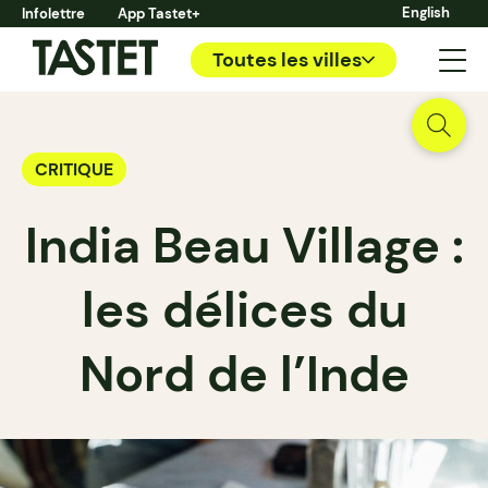
English
Infolettre
App Tastet+
Toutes les villes
CRITIQUE
India Beau Village :
les délices du
Nord de l’Inde