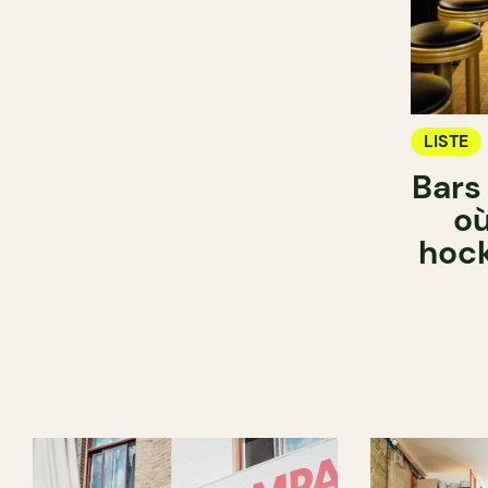
LISTE
Bars
où
hock