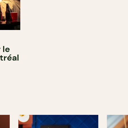
 le
tréal