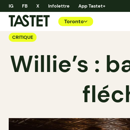
IG
FB
X
Infolettre
App Tastet+
Toronto
CRITIQUE
Willie’s : b
fléc