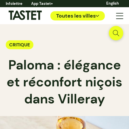
English
Infolettre
App Tastet+
Toutes les villes
CRITIQUE
Paloma : élégance
et réconfort niçois
dans Villeray