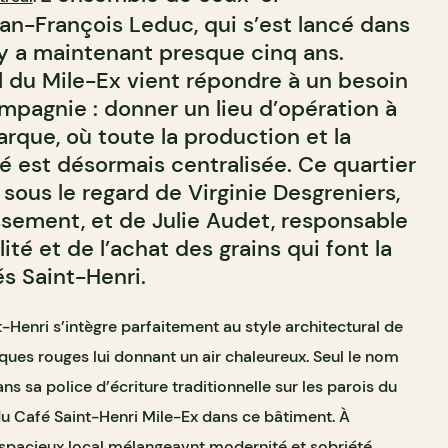
an-François Leduc, qui s’est lancé dans
 y a maintenant presque cinq ans.
al du Mile-Ex vient répondre à un besoin
ompagnie : donner un lieu d’opération à
rque, où toute la production et la
é est désormais centralisée. Ce quartier
sous le regard de Virginie Desgreniers,
issement, et de Julie Audet, responsable
ité et de l’achat des grains qui font la
s Saint-Henri.
nt-Henri s’intègre parfaitement au style architectural de
riques rouges lui donnant un air chaleureux. Seul le nom
ans sa police d’écriture traditionnelle sur les parois du
du Café Saint-Henri Mile-Ex dans ce bâtiment. À
n spacieux local mélangeavnt modernité et sobriété.