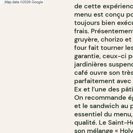
de cette expérienc
menu est conçu pou
toujours bien exéc
frais. Présentemen
gruyère, chorizo e
four fait tourner l
garantie, ceux-ci p
jardinières suspend
café ouvre son trè
parfaitement avec 
Ex et l’une des pâ
On recommande égal
et le sandwich au p
essentiel du menu, 
qualité. Le Saint-
son mélange « Holy