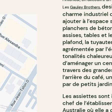
desi
Les
Gauley Brothers
,
charme industriel 
ajouter à l’espace 
planchers de béton,
assises, tables et 
plafond, la tuyaute
agrémentée par l’é
tonalités chaleure
d’aménager un cent
travers des grandes
l’arrière du café, 
par de petits jard
Les assiettes sont
chef de l’établiss
Australie où elle a