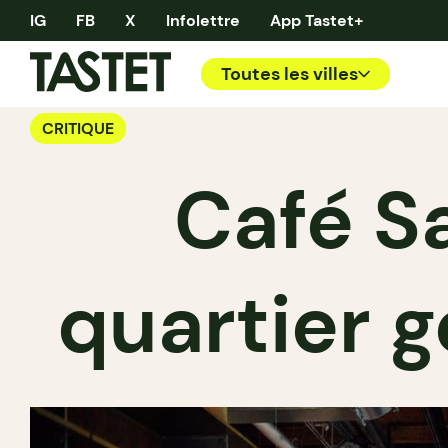
IG
FB
X
Infolettre
App Tastet+
Toutes les villes
CRITIQUE
Café Sa
quartier g