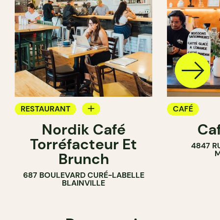
RESTAURANT
CAFÉ
Nordik Café
Caf
CAFÉ
Torréfacteur Et
4847 R
M
Brunch
687 BOULEVARD CURÉ-LABELLE
BLAINVILLE