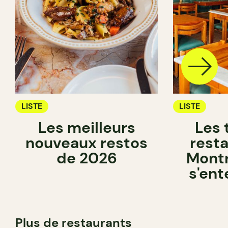
LISTE
LISTE
Les meilleurs
Les 
nouveaux restos
rest
de 2026
Montr
s'ent
Plus de restaurants