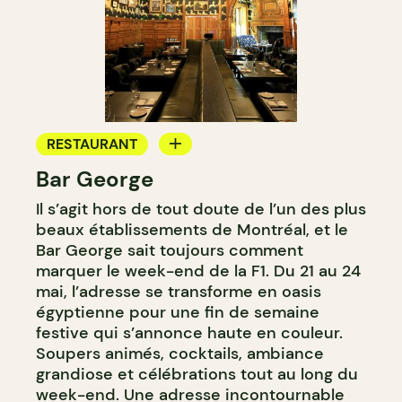
RESTAURANT
Bar George
BAR
Il s’agit hors de tout doute de l’un des plus
BAR À COCKTAIL
beaux établissements de Montréal, et le
Bar George sait toujours comment
marquer le week-end de la F1. Du 21 au 24
mai, l’adresse se transforme en oasis
égyptienne pour une fin de semaine
festive qui s’annonce haute en couleur.
Soupers animés, cocktails, ambiance
grandiose et célébrations tout au long du
week-end. Une adresse incontournable