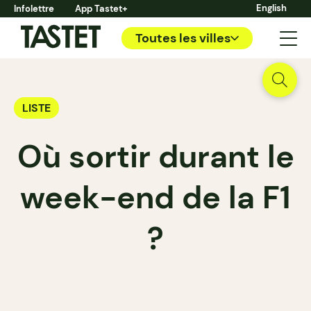
English
Infolettre
App Tastet+
Toutes les villes
LISTE
Où sortir durant le
week-end de la F1
?