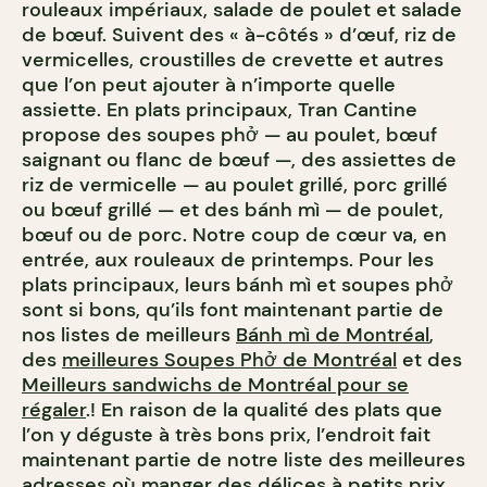
rouleaux impériaux, salade de poulet et salade
de bœuf. Suivent des « à-côtés » d’œuf, riz de
vermicelles, croustilles de crevette et autres
que l
’
on peut ajouter à n’importe quelle
assiette. En plats principaux, Tran Cantine
propose des soupes phở — au poulet, bœuf
saignant ou flanc de bœuf —, des assiettes de
riz de vermicelle — au poulet grillé, porc grillé
ou bœuf grillé — et des bánh mì — de poulet,
bœuf ou de porc. Notre coup de cœur va, en
entrée, aux rouleaux de printemps. Pour les
plats principaux, leurs bánh mì et soupes phở
sont si bons, qu’ils font maintenant partie de
nos listes de meilleurs
Bánh mì de Montréal
,
des
meilleures Soupes Phở de Montréal
et des
Meilleurs sandwichs de Montréal pour se
régaler
.! En raison de la qualité des plats que
l’on y déguste à très bons prix, l’endroit fait
maintenant partie de notre liste des meilleures
adresses où manger des délices à petits prix