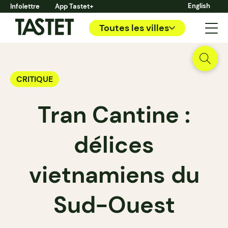
English
Infolettre
App Tastet+
Toutes les villes
CRITIQUE
Tran Cantine :
délices
vietnamiens du
Sud-Ouest