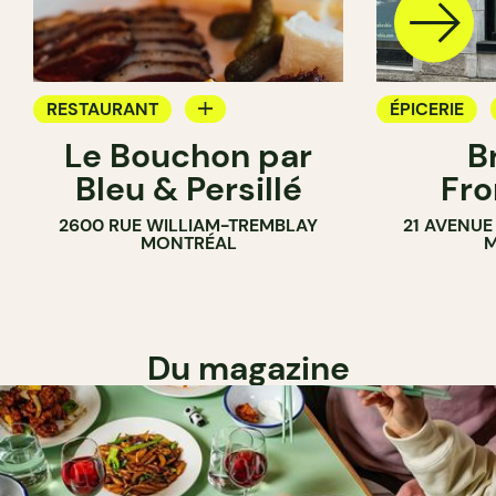
RESTAURANT
ÉPICERIE
Le Bouchon par
B
ÉPICERIE
SANDWICHE
Bleu & Persillé
Fro
COMPTOIR
2600 RUE WILLIAM-TREMBLAY
21 AVENUE
SANDWICHERIE
MONTRÉAL
M
Du magazine