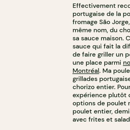
Effectivement reco
portugaise de la po
fromage São Jorge, 
même nom, du chori
sa sauce maison. Co
sauce qui fait la d
de faire griller un 
une place parmi
no
Montréal
. Ma poule
grillades portugais
chorizo entier. Pou
expérience plutôt c
options de poulet 
poulet entier, demi
avec frites et salad