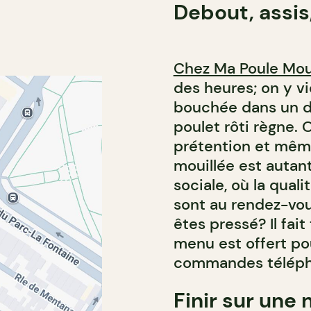
Debout, assis
Chez Ma Poule Mou
des heures; on y v
bouchée dans un dé
poulet rôti règne. 
prétention et même
mouillée est autan
sociale, où la quali
sont au rendez-vou
êtes pressé? Il fai
menu est offert po
commandes téléph
Finir sur une