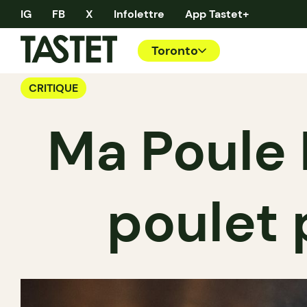
IG
FB
X
Infolettre
App Tastet+
Toronto
CRITIQUE
Ma Poule 
poulet 