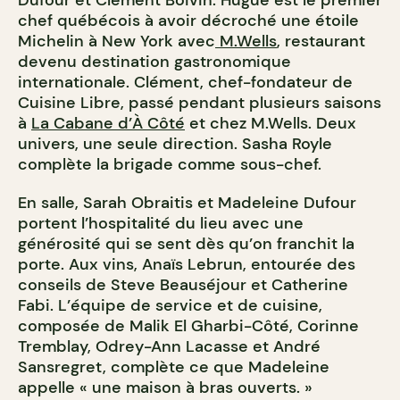
Dufour et Clément Boivin. Hugue est le premier
chef québécois à avoir décroché une étoile
Michelin à New York avec
M.Wells
, restaurant
devenu destination gastronomique
internationale. Clément, chef-fondateur de
Cuisine Libre, passé pendant plusieurs saisons
à
La Cabane d’À Côté
et chez M.Wells. Deux
univers, une seule direction. Sasha Royle
complète la brigade comme sous-chef.
En salle, Sarah Obraitis et Madeleine Dufour
portent l’hospitalité du lieu avec une
générosité qui se sent dès qu’on franchit la
porte. Aux vins, Anaïs Lebrun, entourée des
conseils de Steve Beauséjour et Catherine
Fabi. L’équipe de service et de cuisine,
composée de Malik El Gharbi-Côté, Corinne
Tremblay, Odrey-Ann Lacasse et André
Sansregret, complète ce que Madeleine
appelle « une maison à bras ouverts. »