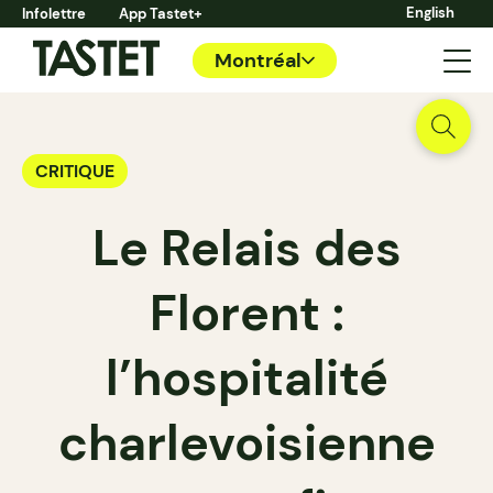
English
Infolettre
App Tastet+
Montréal
CRITIQUE
Le Relais des
Florent :
l’hospitalité
charlevoisienne