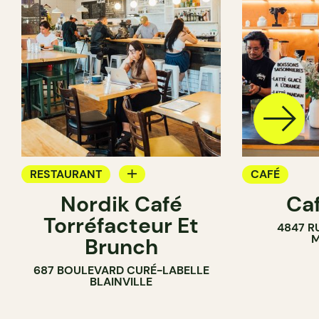
RESTAURANT
CAFÉ
Nordik Café
Caf
CAFÉ
Torréfacteur Et
4847 R
M
Brunch
687 BOULEVARD CURÉ-LABELLE
BLAINVILLE