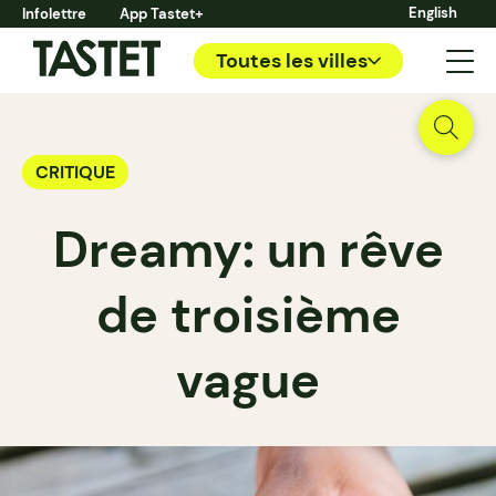
English
Infolettre
App Tastet+
Toutes les villes
CRITIQUE
Dreamy: un rêve
de troisième
vague