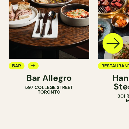
BAR
RESTAURAN
Bar Allegro
Han
BAR À VIN
BAR À COCK
Ste
597 COLLEGE STREET
BAR À COCKTAIL
TORONTO
301 
M