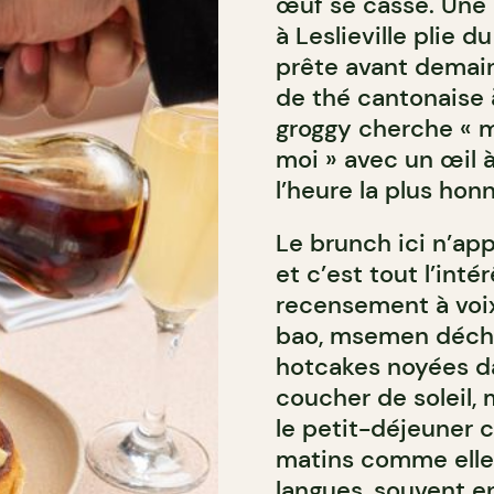
œuf se casse. Une b
à Leslieville plie 
prête avant demain
de thé cantonaise 
groggy cherche « m
moi » avec un œil à
l’heure la plus hon
Le brunch ici n’app
et c’est tout l’int
recensement à voix 
bao, msemen déchir
hotcakes noyées da
coucher de soleil, 
le petit-déjeuner 
matins comme elle 
langues, souvent 