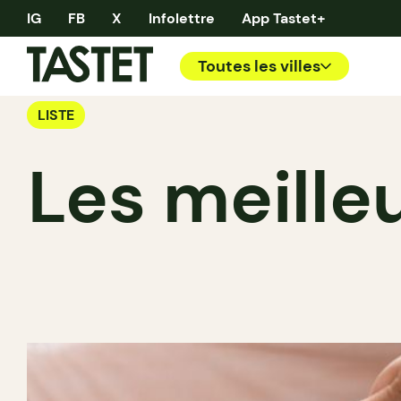
IG
FB
X
Infolettre
App Tastet+
Toutes les villes
LISTE
Les meille