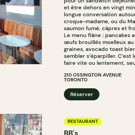
pour un sandwich déjeuner 
et être dehors en vingt min
longue conversation autour
croque-madame, ou du Mani
saumon fumé, câpres et fr
Le menu flâne : pancakes au
œufs brouillés moelleux au
graines, avocado toast bie
sembler s’éparpiller. C’est
faire vite ou lentement, se
210 OSSINGTON AVENUE
TORONTO
Réserver
RESTAURANT
BB's