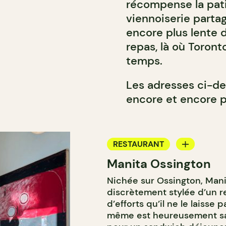
récompense la pat
viennoiserie parta
encore plus lente de
repas, là où Toron
temps.
Les adresses ci-de
encore et encore p
RESTAURANT
Manita Ossington
CAFÉ
Nichée sur Ossington, Manit
BAR
discrètement stylée d’un re
BAR À VIN
d’efforts qu’il ne le laisse 
même est heureusement san