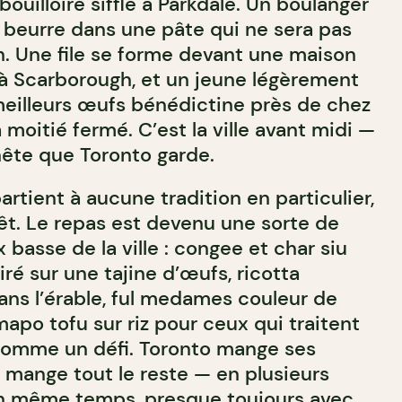
ouilloire siffle à Parkdale. Un boulanger
du beurre dans une pâte qui ne sera pas
. Une file se forme devant une maison
à Scarborough, et un jeune légèrement
eilleurs œufs bénédictine près de chez
 moitié fermé. C’est la ville avant midi —
nête que Toronto garde.
artient à aucune tradition en particulier,
érêt. Le repas est devenu une sorte de
basse de la ville : congee et char siu
é sur une tajine d’œufs, ricotta
ns l’érable, ful medames couleur de
mapo tofu sur riz pour ceux qui traitent
comme un défi. Toronto mange ses
mange tout le reste — en plusieurs
en même temps, presque toujours avec