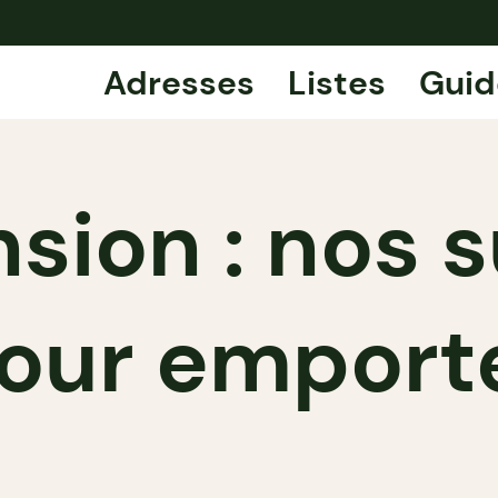
Adresses
Listes
Guid
sion : nos 
our emport