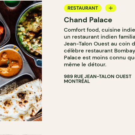
RESTAURANT
Chand Palace
APPORTEZ VOTRE VIN
Comfort food, cuisine indi
un restaurant indien familia
Jean-Talon Ouest au coin d
célèbre restaurant Bombay
Palace est moins connu que
même le détour.
989 RUE JEAN-TALON OUEST
MONTRÉAL