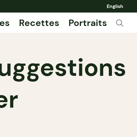
English
es
Recettes
Portraits
suggestions
er