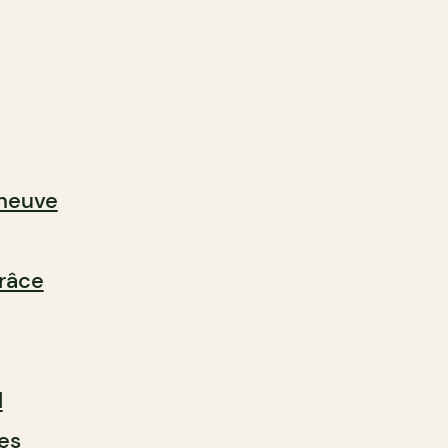
neuve
râce
l
es