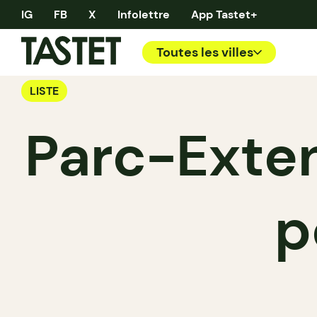
IG
FB
X
Infolettre
App Tastet+
Toutes les villes
LISTE
Parc-Exten
p