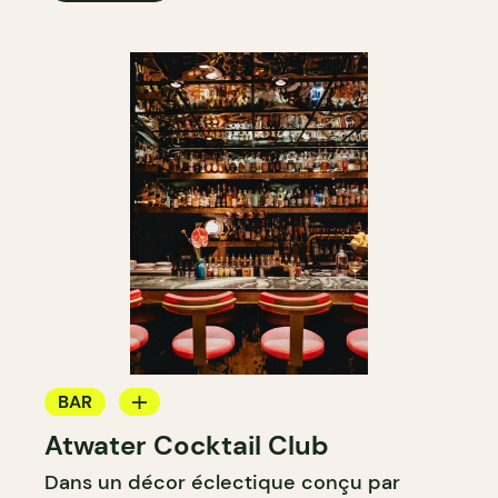
BAR
Atwater Cocktail Club
BAR À COCKTAIL
Dans un décor éclectique conçu par