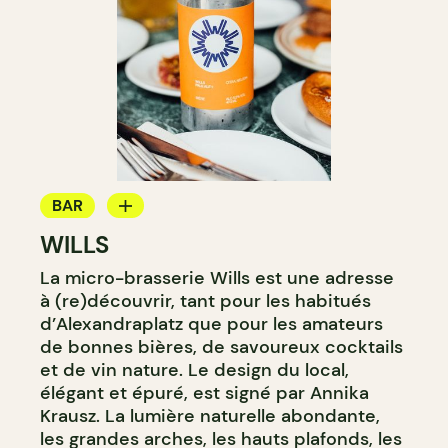
BAR
WILLS
BAR À VIN
La micro-brasserie Wills est une adresse
BAR À COCKTAIL
à (re)découvrir, tant pour les habitués
MICROBRASSERIE
d’Alexandraplatz que pour les amateurs
de bonnes bières, de savoureux cocktails
et de vin nature. Le design du local,
élégant et épuré, est signé par Annika
Krausz. La lumière naturelle abondante,
les grandes arches, les hauts plafonds, les