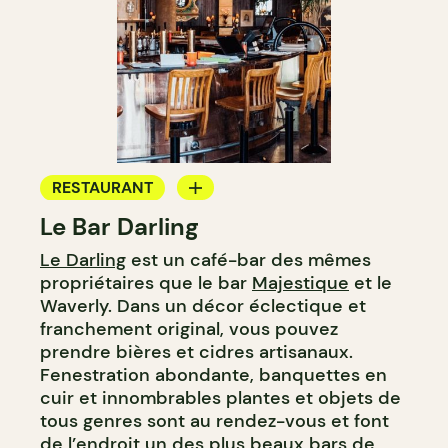
RESTAURANT
Le Bar Darling
CAFÉ
Le Darling
est un café-bar des mêmes
BAR
propriétaires que le bar
Majestique
et le
BAR À COCKTAIL
Waverly. Dans un décor éclectique et
franchement original, vous pouvez
prendre bières et cidres artisanaux.
Fenestration abondante, banquettes en
cuir et innombrables plantes et objets de
tous genres sont au rendez-vous et font
de l’endroit un des plus beaux bars de