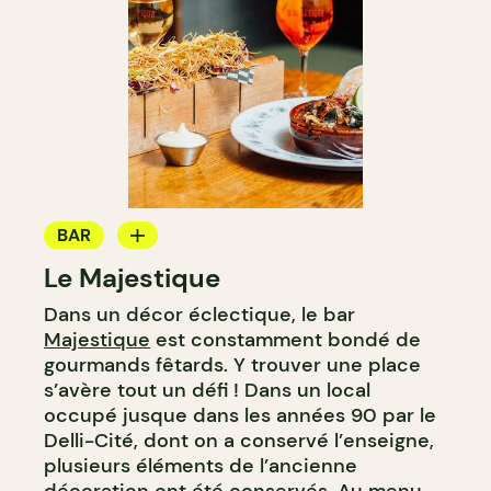
BAR
Le Majestique
BAR À VIN
Dans un décor éclectique, le bar
BAR À COCKTAIL
Majestique
est constamment bondé de
gourmands fêtards. Y trouver une place
s’avère tout un défi ! Dans un local
occupé jusque dans les années 90 par le
Delli-Cité, dont on a conservé l’enseigne,
plusieurs éléments de l’ancienne