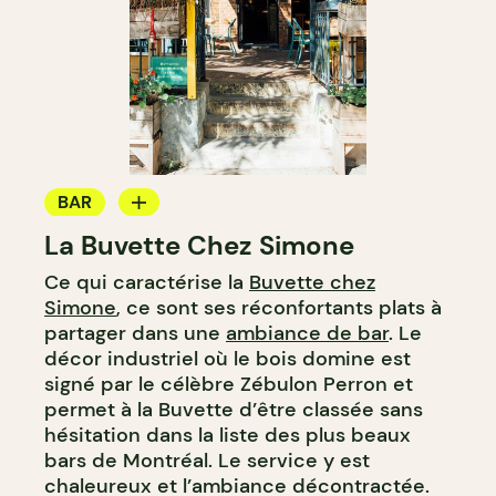
BAR
La Buvette Chez Simone
BAR À VIN
Ce qui caractérise la
Buvette chez
Simone
, ce sont ses réconfortants plats à
partager dans une
ambiance de bar
. Le
décor industriel où le bois domine est
signé par le célèbre Zébulon Perron et
permet à la Buvette d’être classée sans
hésitation dans la liste des plus beaux
bars de Montréal. Le service y est
chaleureux et l’ambiance décontractée.