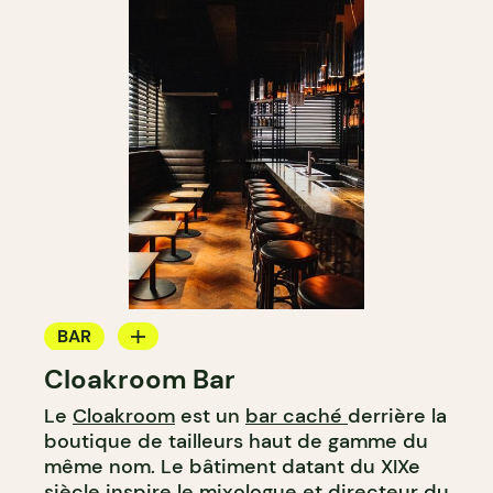
BAR
Cloakroom Bar
BAR À COCKTAIL
Le
Cloakroom
est un
bar caché
derrière la
boutique de tailleurs haut de gamme du
même nom. Le bâtiment datant du XIXe
siècle inspire le mixologue et directeur du