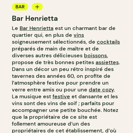
BAR
Bar Henrietta
BAR À VIN
Le
Bar Henrietta
est un charmant bar de
BAR À COCKTAIL
quartier qui, en plus de
vins
soigneusement sélectionnés, de
cocktails
préparés de main de maître et de
diverses autres délicieuses
boissons
,
propose de très bonnes petites
assiettes
.
Dans un décor un peu rétro inspiré des
tavernes des années 60, on profite de
l’atmosphère festive pour prendre un
verre entre amis ou pour une
date cozy
.
La musique est
festive
et dansante et les
vins sont des vins de soif ; parfaits pour
accompagner une petite bouchée. Notez
que la propriétaire de ce site est
follement amoureuse d’un des
propriétaires de cet établissement, d’où