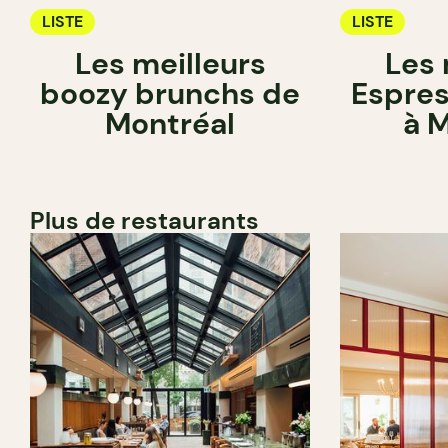
LISTE
LISTE
Les meilleurs
Les 
boozy brunchs de
Espres
Montréal
à 
Plus de restaurants