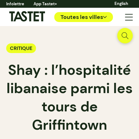
English
Infolettre
App Tastet+
Toutes les villes
CRITIQUE
Shay : l’hospitalité
libanaise parmi les
tours de
Griffintown