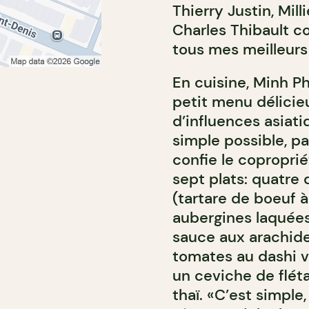
Thierry Justin, Mi
Charles Thibault co
tous mes meilleurs 
En cuisine, Minh P
petit menu délicie
d’influences asiati
simple possible, pa
confie le copropri
sept plats: quatre 
(tartare de boeuf 
aubergines laquées,
sauce aux arachide
tomates au dashi v
un ceviche de fléta
thaï. «C’est simple