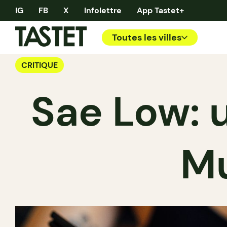
IG
FB
X
Infolettre
App Tastet+
Toutes les villes
CRITIQUE
Sae Low: u
Mu