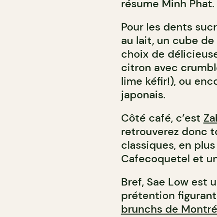
résume Minh Phat.
Pour les dents sucr
au lait, un cube de
choix de délicieus
citron avec crumbl
lime kéfir!), ou en
japonais.
Côté café, c’est
Za
retrouverez donc t
classiques, en plus
Cafecoquetel et un
Bref, Sae Low est 
prétention figuran
brunchs de Montré