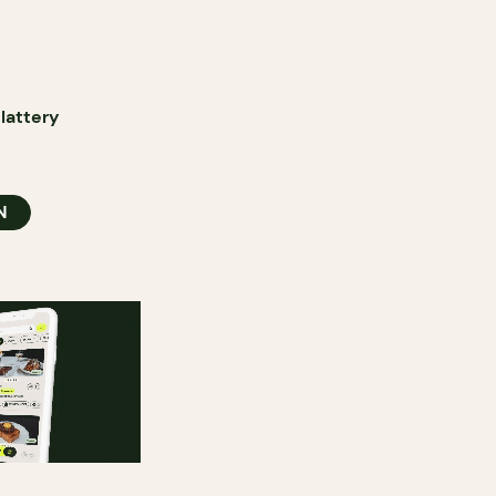
lattery
N