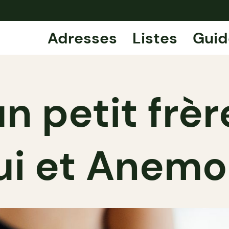
Adresses
Listes
Guid
n petit frè
i et Anem