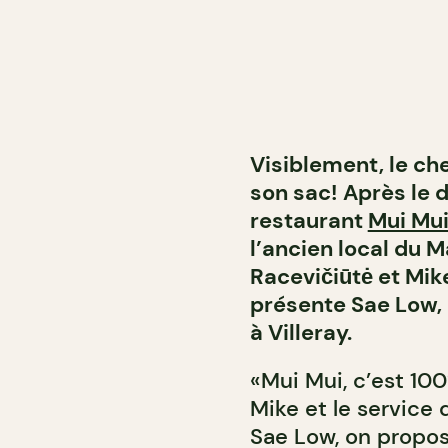
Visiblement, le ch
son sac! Après le 
restaurant
Mui Mu
l’ancien local du 
Racevičiūtė et 
présente Sae Low,
à Villeray.
«Mui Mui, c’est 10
Mike et le service 
Sae Low, on propo