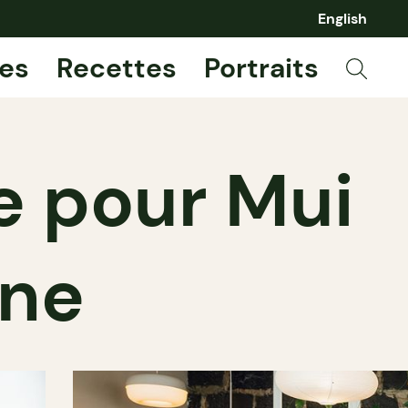
English
es
Recettes
Portraits
re pour Mui
one