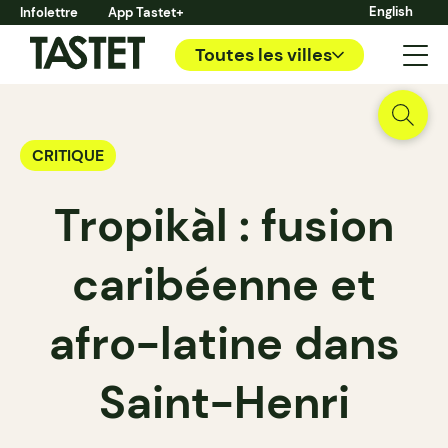
English
Infolettre
App Tastet+
Toutes les villes
CRITIQUE
Tropikàl : fusion
caribéenne et
afro-latine dans
Saint-Henri