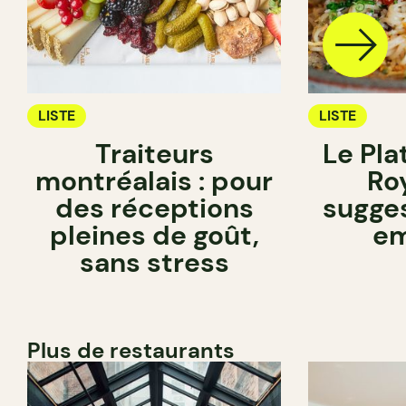
LISTE
LISTE
Traiteurs
Le Pl
montréalais : pour
Roy
des réceptions
sugge
pleines de goût,
em
sans stress
Plus de restaurants