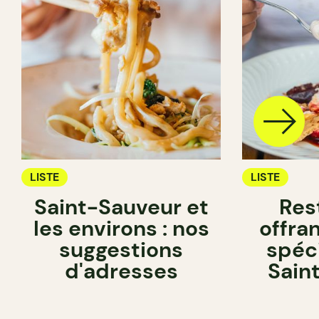
LISTE
LISTE
Saint-Sauveur et
Res
les environs : nos
offra
suggestions
spéci
d'adresses
Sain