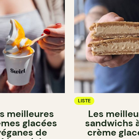
LISTE
s meilleures
Les meilleu
èmes glacées
sandwichs à
véganes de
crème glac