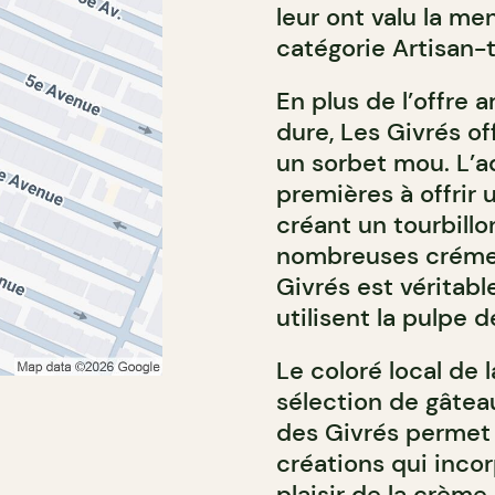
leur ont valu la m
catégorie Artisan-
En plus de l’offre 
dure, Les Givrés o
un sorbet mou. L’a
premières à offrir 
créant un tourbill
nombreuses crémeri
Givrés est véritab
utilisent la pulpe
Le coloré local de 
sélection de gâteau
des Givrés permet 
créations qui incor
plaisir de la crèm