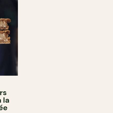
rs
 la
ée