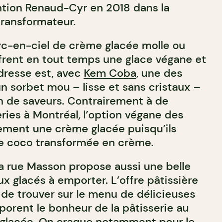
ention Renaud-Cyr en 2018 dans la
transformateur.
arc-en-ciel de crème glacée molle ou
ffrent en tout temps une glace végane et
dresse est, avec
Kem Coba
, une des
un sorbet mou – lisse et sans cristaux –
on de saveurs. Contrairement à de
es à Montréal, l’option végane des
lement une crème glacée puisqu’ils
 de coco transformée en crème.
la rue Masson propose aussi une belle
x glacés à emporter. L’offre pâtissière
de trouver sur le menu de délicieuses
porent le bonheur de la pâtisserie au
e glacée. On craque notamment pour le