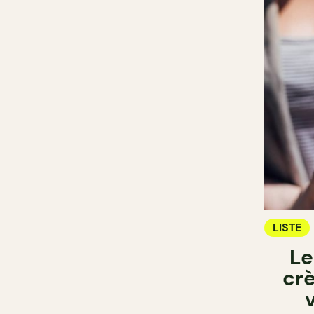
LISTE
Le
cr