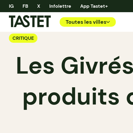
IG
FB
X
Infolettre
App Tastet+
Toutes les villes
CRITIQUE
Les Givré
produits 