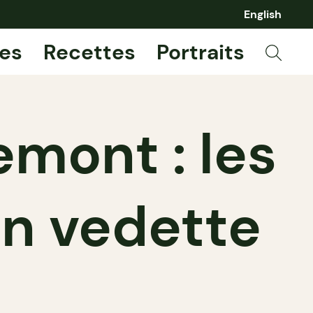
English
es
Recettes
Portraits
mont : les
en vedette