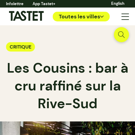
English
Infolettre
App Tastet+
Toutes les villes
CRITIQUE
Les Cousins : bar à
cru raffiné sur la
Rive-Sud