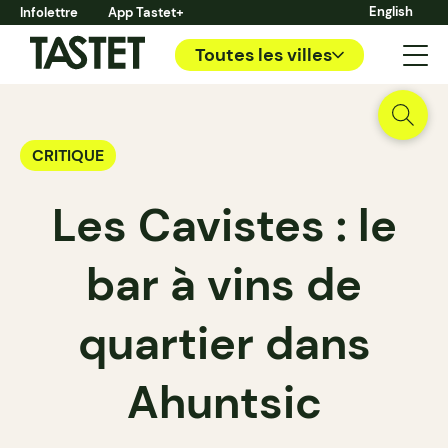
English
Infolettre
App Tastet+
Toutes les villes
CRITIQUE
Les Cavistes : le
bar à vins de
quartier dans
Ahuntsic