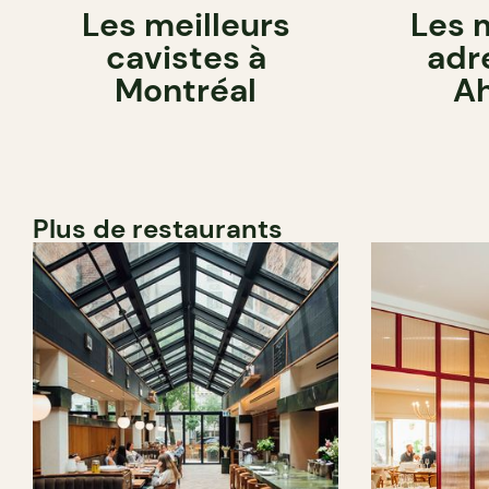
Les meilleurs
Les 
cavistes à
adr
Montréal
Ah
Plus de restaurants