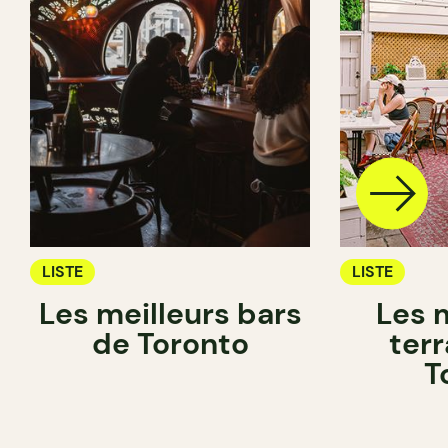
LISTE
LISTE
Les meilleurs bars
Les 
de Toronto
ter
T