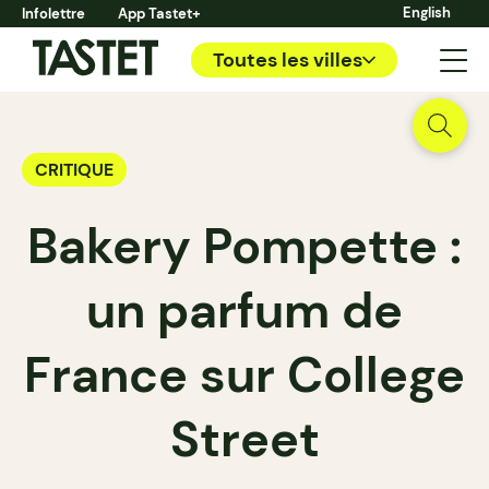
English
Infolettre
App Tastet+
Toutes les villes
CRITIQUE
Bakery Pompette :
un parfum de
France sur College
Street