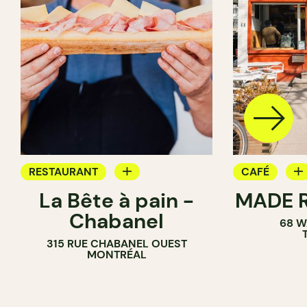
RESTAURANT
CAFÉ
La Bête à pain -
MADE R
CAFÉ
PÂTISSERIE
Chabanel
68 W
PÂTISSERIE
SANDWICHE
315 RUE CHABANEL OUEST
BOULANGERIE
MONTRÉAL