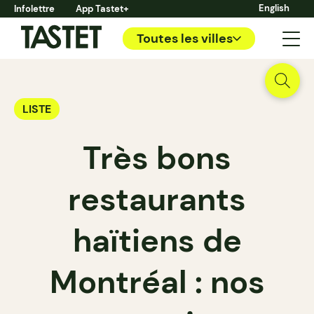
English
Infolettre
App Tastet+
Toutes les villes
LISTE
Très bons
restaurants
haïtiens de
Montréal : nos