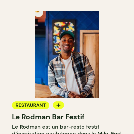
RESTAURANT
Le Rodman Bar Festif
BAR
Le Rodman est un bar-resto festif
d’inspiration caribéenne dans le Mile-End.