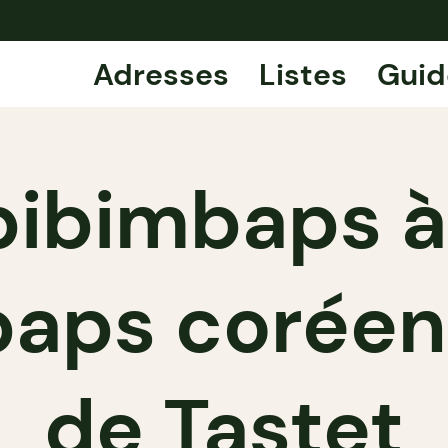
Adresses
Listes
Guid
bibimbaps à
baps coréen
de Tastet