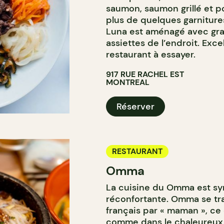
saumon, saumon grillé et p
plus de quelques garnitures
Luna est aménagé avec gran
assiettes de l’endroit. Exce
restaurant à essayer.
917 RUE RACHEL EST
MONTREAL
Réserver
RESTAURANT
Omma
La cuisine du Omma est sy
réconfortante. Omma se tra
français par « maman », ce 
comme dans le chaleureux d