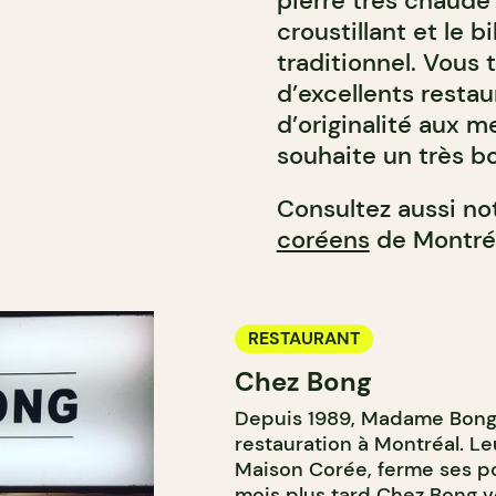
pierre très chaude 
croustillant et le 
traditionnel. Vous 
d’excellents rest
d’originalité aux 
souhaite un très bo
Consultez aussi no
coréens
de Montréa
RESTAURANT
Chez Bong
Depuis 1989, Madame Bong e
restauration à Montréal. Le
Maison Corée, ferme ses p
mois plus tard Chez Bong vo