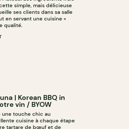
cette simple, mais délicieuse
eille ses clients dans sa salle
t en servant une cuisine «
 qualité.
T
una | Korean BBQ in
votre vin / BYOW
 une touche chic au
llente cuisine à chaque étape
ntre tartare de bœuf et de