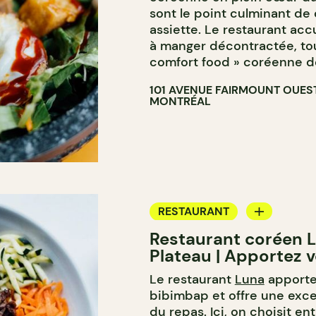
sont le point culminant de 
assiette. Le restaurant accu
à manger décontractée, tou
comfort food » coréenne de
101 AVENUE FAIRMOUNT OUES
MONTRÉAL
RESTAURANT
Restaurant coréen L
APPORTEZ VOTRE VIN
Plateau | Apportez 
Le restaurant
Luna
apporte
bibimbap et offre une exce
du repas. Ici, on choisit e