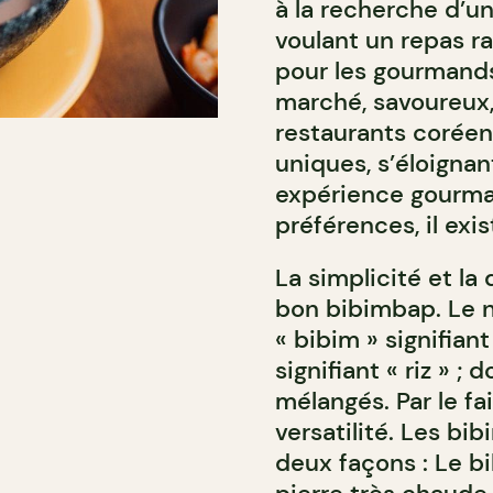
à la recherche d’un
voulant un repas r
pour les gourmands
marché, savoureux,
restaurants coréen
uniques, s’éloignan
expérience gourma
préférences, il exi
La simplicité et la 
bon bibimbap. Le no
« bibim » signifian
signifiant « riz » ;
mélangés. Par le fa
versatilité. Les b
deux façons : Le b