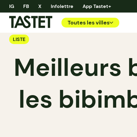
IG
FB
X
Infolettre
App Tastet+
Toutes les villes
LISTE
Meilleurs 
les bibim