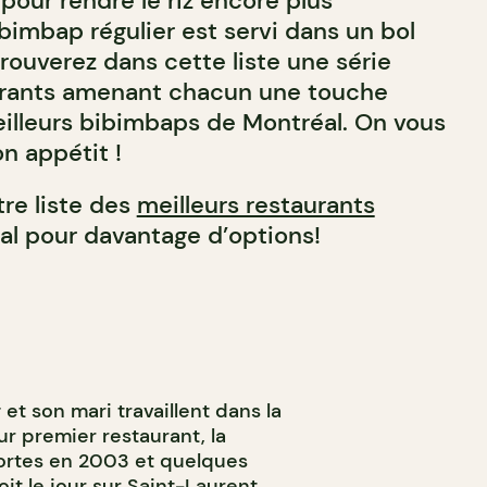
pour rendre le riz encore plus
bibimbap régulier est servi dans un bol
trouverez dans cette liste une série
aurants amenant chacun une touche
meilleurs bibimbaps de Montréal. On vous
n appétit !
tre liste des
meilleurs restaurants
l pour davantage d’options!
t son mari travaillent dans la
ur premier restaurant, la
ortes en 2003 et quelques
it le jour sur Saint-Laurent.