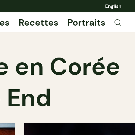
English
es
Recettes
Portraits
ge en Corée
e End