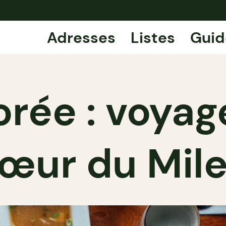
Adresses
Listes
Guid
orée : voya
œur du Mil