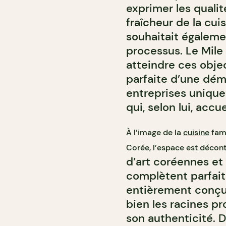
exprimer les qualit
fraîcheur de la cuisi
souhaitait égalem
processus. Le Mile 
atteindre ces objec
parfaite d’une démo
entreprises uniqu
qui, selon lui, accu
À l’image de la
cuisine
fami
Corée, l’espace est décont
d’art coréennes et 
complètent parfait
entièrement conçu p
bien les racines pr
son authenticité. D