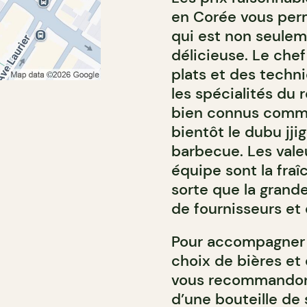
en Corée vous perm
qui est non seule
délicieuse. Le che
plats et des techniq
les spécialités du
bien connus comme 
bientôt le dubu jji
barbecue. Les vale
équipe sont la fraî
sorte que la grand
de fournisseurs et
Pour accompagner v
choix de bières et
vous recommandons
d’une bouteille de 