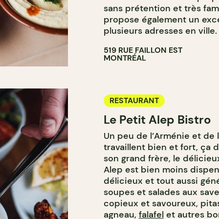
sans prétention et très fam
propose également un excel
plusieurs adresses en ville.
519 RUE FAILLON EST
MONTRÉAL
RESTAURANT
Le Petit Alep Bistro
Un peu de l’Arménie et de 
travaillent bien et fort, ça
son grand frère, le délicieu
Alep est bien moins dispen
délicieux et tout aussi gé
soupes et salades aux sav
copieux et savoureux, pita
agneau,
falafel
et autres b