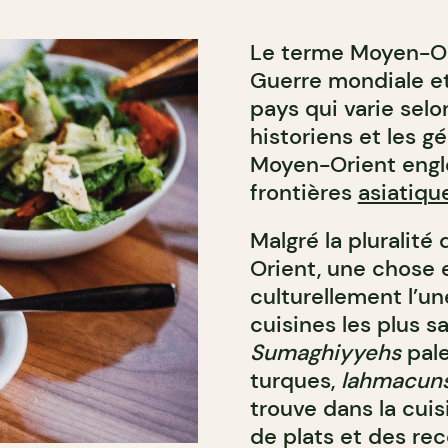
Le terme Moyen-Or
Guerre mondiale e
pays qui varie selo
historiens et les g
Moyen-Orient engl
frontières
asiatiqu
Malgré la pluralit
Orient, une chose 
culturellement l’un
cuisines les plus sa
Sumaghiyyehs
pale
turques,
lahmacun
trouve dans la cui
de plats et des rec