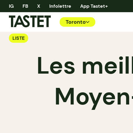
IG
FB
X
Infolettre
App Tastet+
Toronto
LISTE
Les meil
Moyen-