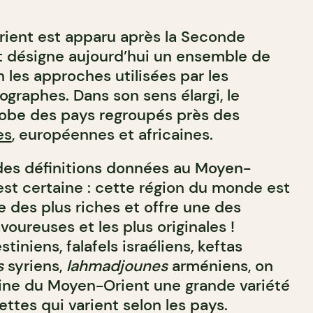
ient est apparu après la Seconde
t désigne aujourd’hui un ensemble de
n les approches utilisées par les
éographes. Dans son sens élargi, le
obe des pays regroupés près des
es
, européennes et africaines.
é des définitions données au Moyen-
est certaine : cette région du monde est
e des plus riches et offre une des
voureuses et les plus originales !
stiniens, falafels israéliens, keftas
s
syriens,
lahmadjounes
arméniens, on
sine du Moyen-Orient une grande variété
ettes qui varient selon les pays.