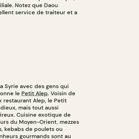
iliale. Notez que Daou
lent service de traiteur et a
la Syrie avec des gens qui
 donne le
Petit Alep
. Voisin de
x restaurant Alep, le Petit
dieux, mais tout aussi
néreux. Cuisine exotique de
eurs du Moyen-Orient, mezzes
s, kebabs de poulets ou
onheurs gourmands sont au