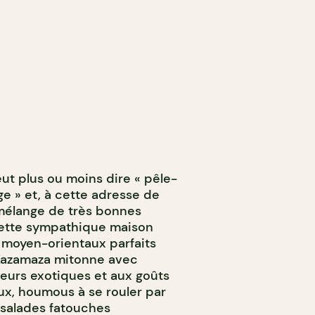
eut plus ou moins dire « pêle-
nge » et, à cette adresse de
 mélange de très bonnes
Cette sympathique maison
 moyen-orientaux parfaits
 Kazamaza mitonne avec
veurs exotiques et aux goûts
ux, houmous à se rouler par
, salades fatouches