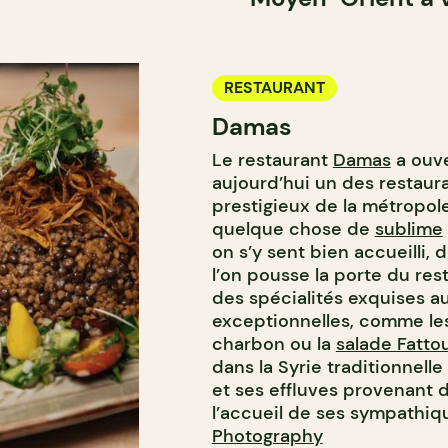
RESTAURANT
Damas
Le restaurant
Damas
a ouve
aujourd’hui un des restaura
prestigieux de la métropol
quelque chose de
sublime
on s’y sent bien accueilli
l’on pousse la porte du re
des spécialités exquises a
exceptionnelles, comme les 
charbon ou la
salade Fatto
dans la Syrie traditionnelle
et ses effluves provenant d
l’accueil de ses sympathiq
Photography